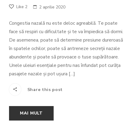
Like
2
2 aprilie 2020
Congestia nazală nu este deloc agreabilă. Te poate
face să respiri cu dificultate şi te va împiedica să dormi.
De asemenea, poate să determine presiune dureroasă
în spatele ochilor, poate să antreneze secreţii nazale
abundente și poate să provoace o tuse supărătoare.
Unele uleiuri esenţiale pentru nas înfundat pot curăţa
pasajele nazale şi pot uşura […]
Share this post
MAI MULT