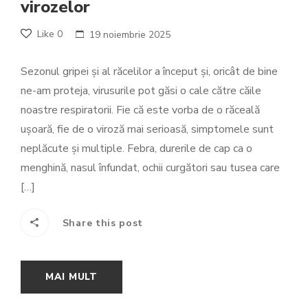
virozelor
Like
0
19 noiembrie 2025
Sezonul gripei și al răcelilor a început și, oricât de bine
ne-am proteja, virusurile pot găsi o cale către căile
noastre respiratorii. Fie că este vorba de o răceală
ușoară, fie de o viroză mai serioasă, simptomele sunt
neplăcute și multiple. Febra, durerile de cap ca o
menghină, nasul înfundat, ochii curgători sau tusea care
[…]
Share this post
MAI MULT