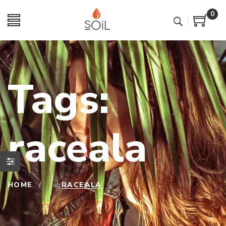
0
Tags:
raceala
HOME
/
RACEALA
Tag: