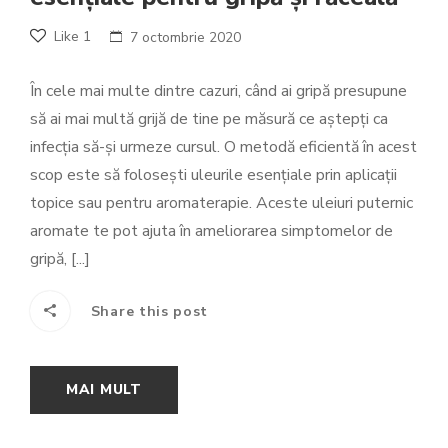
Like
1
7 octombrie 2020
În cele mai multe dintre cazuri, când ai gripă presupune
să ai mai multă grijă de tine pe măsură ce aştepţi ca
infecţia să-şi urmeze cursul. O metodă eficientă în acest
scop este să foloseşti uleurile esenţiale prin aplicaţii
topice sau pentru aromaterapie. Aceste uleiuri puternic
aromate te pot ajuta în ameliorarea simptomelor de
gripă, [...]
Share this post
MAI MULT