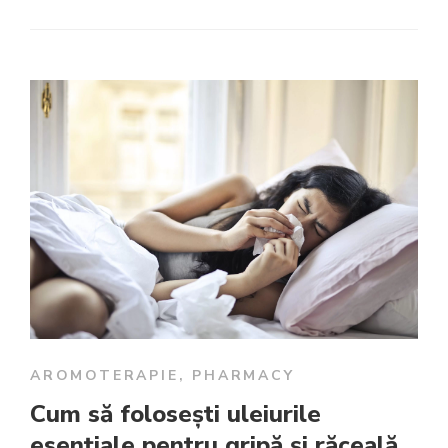
AROMOTERAPIE
,
PHARMACY
Cum să foloseşti uleiurile
esenţiale pentru gripă și răceală