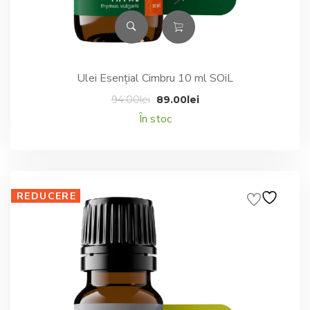
Ulei Esențial Cimbru 10 ml SOiL
Prețul
Prețul
94.00
lei
89.00
lei
inițial
curent
În stoc
a
este:
fost:
89.00lei.
94.00lei.
REDUCERE