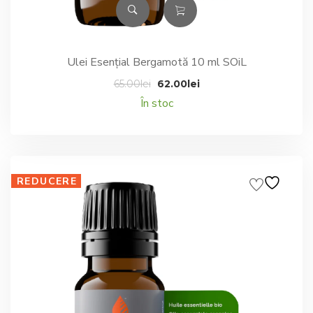
Ulei Esențial Bergamotă 10 ml SOiL
Prețul
Prețul
65.00
lei
62.00
lei
inițial
curent
În stoc
a
este:
fost:
62.00lei.
65.00lei.
REDUCERE