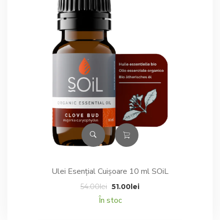
Ulei Esențial Cuișoare 10 ml SOiL
Prețul
Prețul
54.00
lei
51.00
lei
inițial
curent
În stoc
a
este: