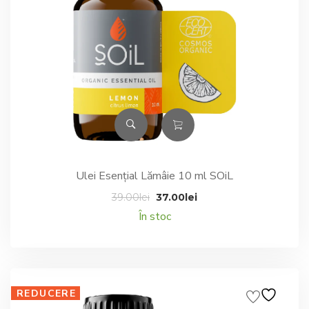
Ulei Esențial Lămâie 10 ml SOiL
Prețul
Prețul
39.00
lei
37.00
lei
inițial
curent
În stoc
a
este:
fost:
37.00lei.
39.00lei.
REDUCERE