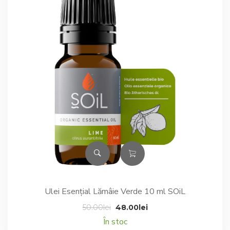
Ulei Esențial Lămâie Verde 10 ml SOiL
Prețul
Prețul
50.00
lei
48.00
lei
inițial
curent
În stoc