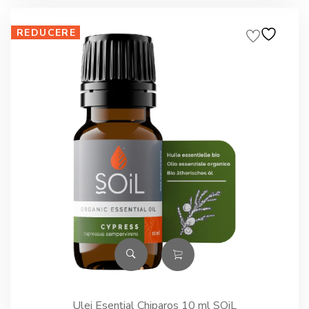
39.00lei.
REDUCERE
Ulei Esențial Chiparos 10 ml SOiL