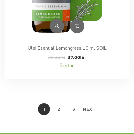
Ulei Esențial Lemongrass 10 ml SOiL
Prețul
Prețul
39.00
lei
37.00
lei
inițial
curent
În stoc
a
este:
fost:
37.00lei.
39.00lei.
1
2
3
NEXT