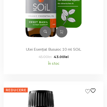
Ulei Esențial Busuioc 10 ml SOiL
Prețul
Prețul
45.00
lei
43.00
lei
inițial
curent
În stoc
a
este:
fost:
43.00lei.
45.00lei.
REDUCERE