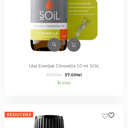
Ulei Esențial Citronella 10 ml SOiL
Prețul
Prețul
39.00
lei
37.00
lei
inițial
curent
În stoc
a
este:
fost:
37.00lei.
39.00lei.
REDUCERE