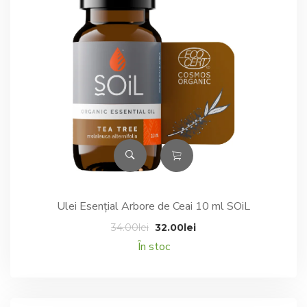
Ulei Esențial Arbore de Ceai 10 ml SOiL
Prețul
Prețul
34.00
lei
32.00
lei
inițial
curent
În stoc
a
este:
fost:
32.00lei.
34.00lei.