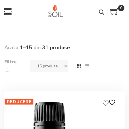
0
Arata
1–15
din
31 produse
Filtru
REDUCERE