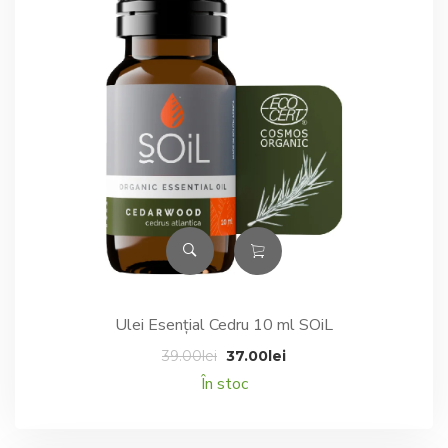
Ulei Esențial Cedru 10 ml SOiL
Prețul
Prețul
39.00
lei
37.00
lei
inițial
curent
În stoc
a
este:
fost:
37.00lei.