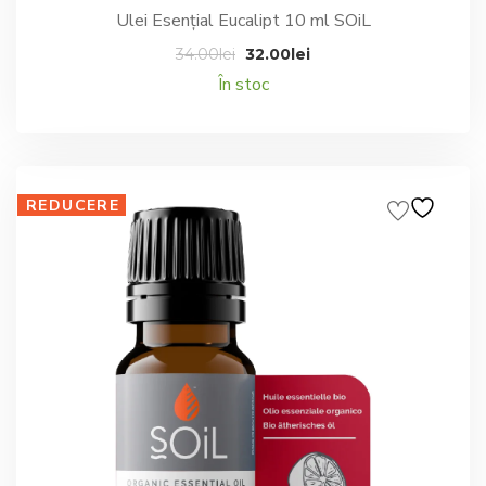
Ulei Esențial Eucalipt 10 ml SOiL
Prețul
Prețul
34.00
lei
32.00
lei
inițial
curent
În stoc
a
este:
fost:
32.00lei.
34.00lei.
REDUCERE