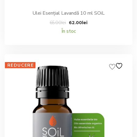
Ulei Esențial Lavandă 10 ml SOiL
Prețul
Prețul
65.00
lei
62.00
lei
inițial
curent
În stoc
a
este:
fost:
62.00lei.
65.00lei.
REDUCERE