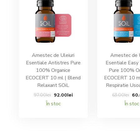
Amestec de Uleiuri
Amestec de U
Esentiale Antistres Pure
Esentiale Easy
100% Organice
Pure 100% Or
ECOCERT 10 ml | Blend
ECOCERT 10 ml
Relaxant SOiL
Respiratie Uso
Prețul
Prețul
Pre
97.00
lei
92.00
lei
63.00
lei
60
inițial
curent
iniț
În stoc
În stoc
a
este:
a
fost:
92.00lei.
fos
97.00lei.
63.