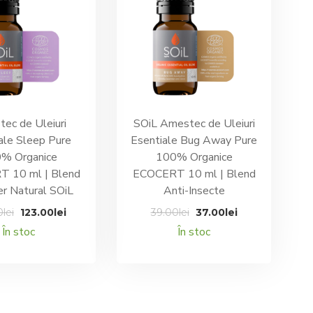
ec de Uleiuri
SOiL Amestec de Uleiuri
ale Sleep Pure
Esentiale Bug Away Pure
% Organice
100% Organice
 10 ml | Blend
ECOCERT 10 ml | Blend
er Natural SOiL
Anti-Insecte
Prețul
Prețul
Prețul
Prețul
0
lei
123.00
lei
39.00
lei
37.00
lei
inițial
curent
inițial
curent
În stoc
În stoc
a
este:
a
este:
fost:
123.00lei.
fost:
37.00lei.
129.00lei.
39.00lei.