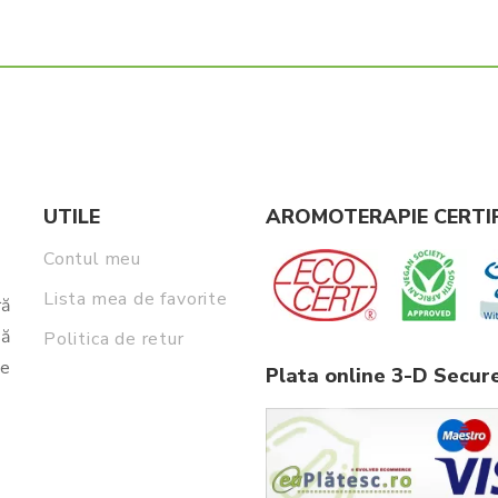
UTILE
AROMOTERAPIE CERTI
Contul meu
Lista mea de favorite
ră
să
Politica de retur
ie
Plata online 3-D Secur