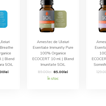
leiuri
Amestec de Uleiuri
Amest
 Breathe
Esentiale Immunity Pure
Esenti
ganice
100% Organice
100
 | Blend
ECOCERT 10 ml | Blend
ECOCERT
ara SOiL
Imunitate SOiL
Somnif
țul
Prețul
Prețul
Prețul
.00
lei
89.00
lei
85.00
lei
129.0
ial
curent
inițial
curent
În stoc
este:
a
este:
t:
60.00lei.
fost:
85.00lei.
00lei.
89.00lei.