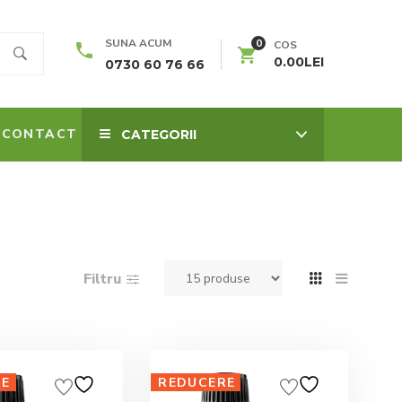
0
SUNA ACUM
COS
0.00
LEI
0730 60 76 66
CONTACT
CATEGORII
Filtru
RE
REDUCERE