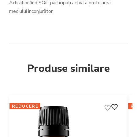
Achiziționând SOiL participați activ la protejarea
mediului înconjurător.
Produse similare
REDUCERE
R