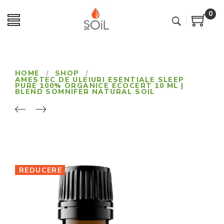
0
HOME
/
SHOP
/
AMESTEC DE ULEIURI ESENTIALE SLEEP
PURE 100% ORGANICE ECOCERT 10 ML |
BLEND SOMNIFER NATURAL SOIL
REDUCERE