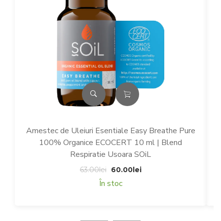
Amestec de Uleiuri Esentiale Easy Breathe Pure
100% Organice ECOCERT 10 ml | Blend
Respiratie Usoara SOiL
Prețul
Prețul
63.00
lei
60.00
lei
inițial
curent
În stoc
a
este:
fost:
60.00lei.
63.00lei.