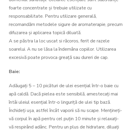
foarte concentrate și trebuie utilizate cu
responsabilitate. Pentru utilizare generală,
recomandăm metodele sigure de aromaterapie, precum
difuzarea și aplicarea topică diluată.
A se păstra la loc uscat si răcoros, ferit de razele
soarelui. A nu se lăsa la îndemâna copiilor. Utilizarea
excesivă poate provoca greață sau dureri de cap.
Baie:
Adăugați 5 – 10 picături de ulei esențial într-o baie cu
apă caldă. Dacă pielea este sensibilă, amestecați mai
întâi uleiul esențial într-o linguriță de ulei tip bază.
Închideți ușa, astfel încât vaporii să nu scape. Mențineți-
vă corpul în apă pentru cel puțin 10 minute și relaxați-
vă respirând adânc. Pentru un plus de hidratare, diluați