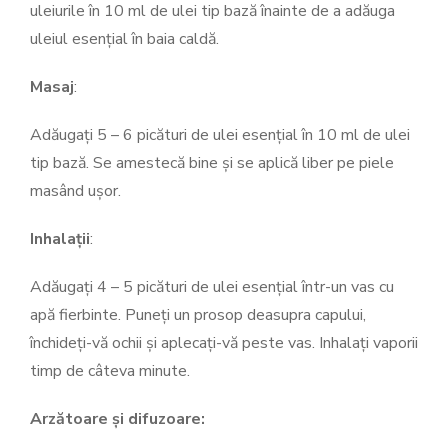
uleiurile în 10 ml de ulei tip bază înainte de a adăuga
uleiul esențial în baia caldă.
Masaj
:
Adăugați 5 – 6 picături de ulei esențial în 10 ml de ulei
tip bază. Se amestecă bine și se aplică liber pe piele
masând ușor.
Inhalații
:
Adăugați 4 – 5 picături de ulei esențial într-un vas cu
apă fierbinte. Puneți un prosop deasupra capului,
închideți-vă ochii și aplecați-vă peste vas. Inhalați vaporii
timp de câteva minute.
Arzătoare și difuzoare: