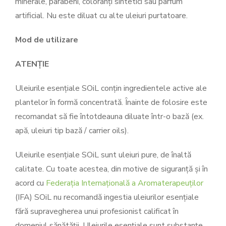
minerale, parabeni, coloranți sintetici sau parfum
artificial. Nu este diluat cu alte uleiuri purtatoare.
Mod de utilizare
ATENȚIE
Uleiurile esențiale SOiL conțin ingredientele active ale
plantelor în formă concentrată. Înainte de folosire este
recomandat să fie întotdeauna diluate într-o bază (ex.
apă, uleiuri tip bază / carrier oils).
Uleiurile esențiale SOiL sunt uleiuri pure, de înaltă
calitate. Cu toate acestea, din motive de siguranță și în
acord cu
Federația Internațională a Aromaterapeuților
(IFA) SOiL nu recomandă ingestia uleiurilor esențiale
fără supravegherea unui profesionist calificat în
domeniul sănătății. Uleiurile esențiale sunt substanțe