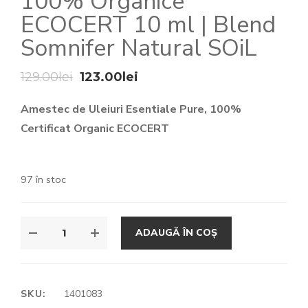
100% Organice
ECOCERT 10 ml | Blend
Somnifer Natural SOiL
Prețul
Prețul
129.00
lei
123.00
lei
inițial
curent
Amestec de Uleiuri Esentiale Pure, 100%
a
este:
Certificat Organic ECOCERT
fost:
123.00lei.
129.00lei.
97 în stoc
ADAUGĂ ÎN COȘ
SKU:
1401083