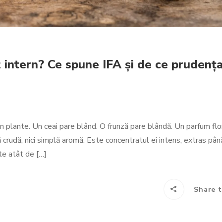
z intern? Ce spune IFA și de ce prudenț
in plante. Un ceai pare blând. O frunză pare blândă. Un parfum flo
ntă crudă, nici simplă aromă. Este concentratul ei intens, extras pâ
te atât de […]
Share t