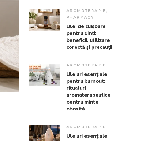
AROMOTERAPIE
,
PHARMACY
Ulei de cuișoare
pentru dinți:
beneficii, utilizare
corectă și precauții
AROMOTERAPIE
Uleiuri esențiale
pentru burnout:
ritualuri
aromaterapeutice
pentru minte
obosită
AROMOTERAPIE
Uleiuri esențiale