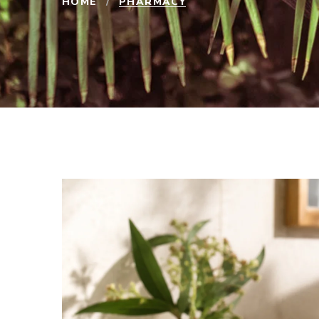
HOME
/
PHARMACY