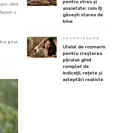
pentru stres și
tunci când
anxietate: cum îți
 facem o
găsești starea de
bine
AROMOTERAPIE
his post
Uleiul de rozmarin
pentru creșterea
părului: ghid
complet de
indicații, rețete și
așteptări realiste