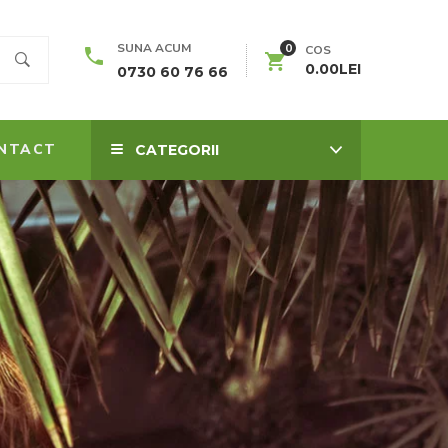
0
SUNA ACUM
COS
0.00
LEI
0730 60 76 66
NTACT
CATEGORII