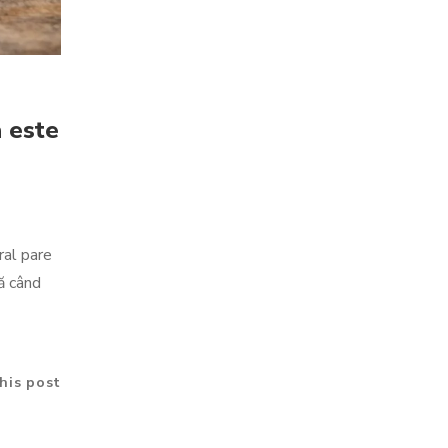
a este
ral pare
nă când
his post