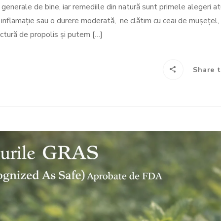
i generale de bine, iar remediile din natură sunt primele alegeri a
 inflamație sau o durere moderată, ne clătim cu ceai de mușețel,
nctură de propolis și putem […]
Share t