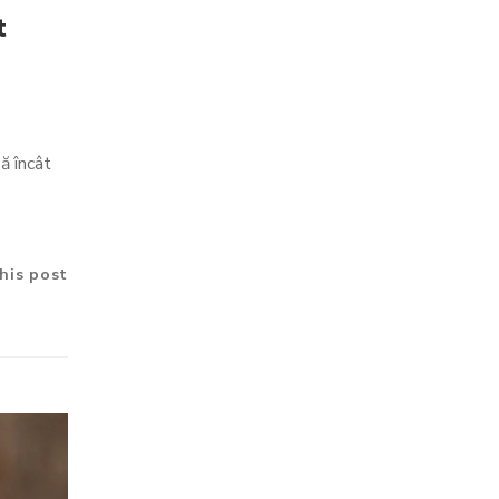
t
ă încât
his post