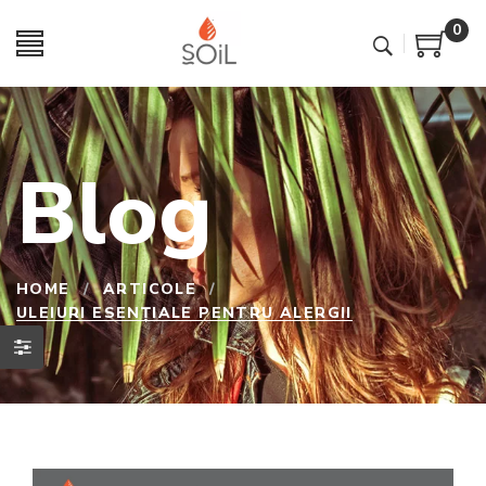
0
Blog
HOME
/
ARTICOLE
/
ULEIURI ESENȚIALE PENTRU ALERGII