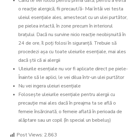
Când le vei folosi pentru prima dată, pentru a evita
o reacție alergică, fii precaut/ă- Mai întâi vei testa
uleiul esențiale ales, amestecat cu un ulei purtător,
pe pielea intactă, în zone precum în interiorul
brațului. Dacă nu survine nicio reacție neobișnuită în
24 de ore, îl poți folosi în siguranță. Trebuie să
procedezi așa cu toate uleiurile esențiale, mai ales
dacă știi că ai alergii
Uleiurile esențiale nu vor fi aplicate direct pe piele-
Înainte să le aplici, le vei dilua într-un ulei purtător
Nu vei ingera uleiuri esențiale
Folosește uleiurile esențiale pentru alergii cu
precauție mai ales dacă în preajma ta se află o
femeie însărcinată, o femeie aflată în perioada de
alăptare sau un copil (în special un bebeluș)
Post Views:
2.863