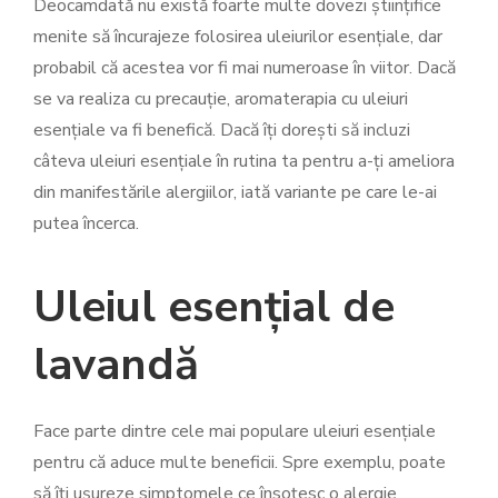
Deocamdată nu există foarte multe dovezi științifice
menite să încurajeze folosirea uleiurilor esențiale, dar
probabil că acestea vor fi mai numeroase în viitor. Dacă
se va realiza cu precauție, aromaterapia cu uleiuri
esențiale va fi benefică. Dacă îți dorești să incluzi
câteva uleiuri esențiale în rutina ta pentru a-ți ameliora
din manifestările alergiilor, iată variante pe care le-ai
putea încerca.
Uleiul esențial de
lavandă
Face parte dintre cele mai populare uleiuri esențiale
pentru că aduce multe beneficii. Spre exemplu, poate
să îți ușureze simptomele ce însoțesc o alergie