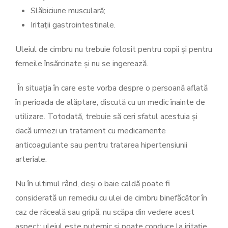
Slăbiciune musculară;
Iritații gastrointestinale.
Uleiul de cimbru nu trebuie folosit pentru copii și pentru
femeile însărcinate și nu se ingerează.
În situația în care este vorba despre o persoană aflată
în perioada de alăptare, discută cu un medic înainte de
utilizare. Totodată, trebuie să ceri sfatul acestuia și
dacă urmezi un tratament cu medicamente
anticoagulante sau pentru tratarea hipertensiunii
arteriale.
Nu în ultimul rând, deși o baie caldă poate fi
considerată un remediu cu ulei de cimbru binefăcător în
caz de răceală sau gripă, nu scăpa din vedere acest
aspect: uleiul este puternic și poate conduce la iritație