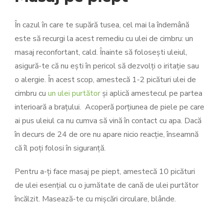
În cazul în care te supără tusea, cel mai la îndemână
este să recurgi la acest remediu cu ulei de cimbru: un
masaj reconfortant, cald. Înainte să folosești uleiul,
asigură-te că nu ești în pericol să dezvolți o iritație sau
o alergie. În acest scop, amestecă 1-2 picături ulei de
cimbru cu
un ulei purtător
și aplică amestecul pe partea
interioară a brațului. Acoperă porțiunea de piele pe care
ai pus uleiul ca nu cumva să vină în contact cu apa. Dacă
în decurs de 24 de ore nu apare nicio reacție, înseamnă
că îl poți folosi în siguranță.
Pentru a-ți face masaj pe piept, amestecă 10 picături
de ulei esențial cu o jumătate de cană de ulei purtător
încălzit. Masează-te cu mișcări circulare, blânde.