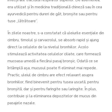
infecții ale tractului respirator superior. De asemenea,
era utilizat și în medicina tradițională chineză sau în cea
ayurvedică pentru dureri de gât, bronșite sau pentru
tuse „lătrătoare”.
În zilele noastre, s-a constatat că uleiurile esențiale din
cimbru, timolul și carvacrolul, se absorb rapid și ajung
direct la celulele de la nivelul bronhiilor. Acolo
stimulează activitatea celulelor ciliate, care formează
mucoasa umedă a fiecărui pasaj bronșic. Odată ce se
întâmplă așa, mucusul poate fi eliminat mai repede.
Practic, uleiul de cimbru are efect relaxant asupra
bronhiilor, fiind binevenit pentru tusea uscată, pentru
bronșită, dar și pentru faringite sau laringite. În plus,
contribuie și la eliminarea depozitelor de mucus din
pasajele nazale.