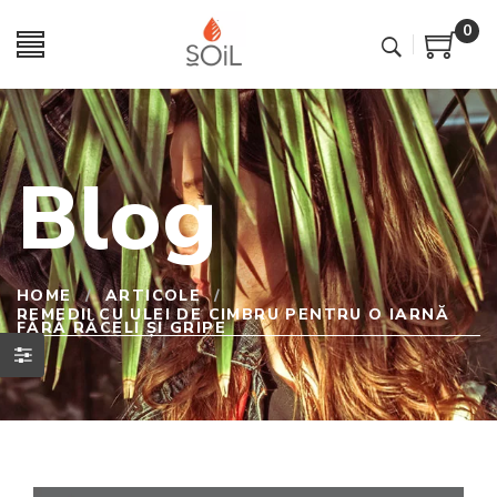
0
Blog
HOME
/
ARTICOLE
/
REMEDII CU ULEI DE CIMBRU PENTRU O IARNĂ
FĂRĂ RĂCELI ȘI GRIPE