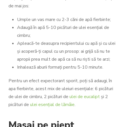
de mai jos:
Umple un vas mare cu 2-3 căni de apă fierbinte;
Adaugă în apă 5-10 picături de ulei esențial de
cimbru;
Apleacă-te deasupra recipientului cu apă și cu ulei
și acoperă-ți capul cu un prosop: ai grijă să nu te
apropii prea mult de apă ca să nu riști să te arzi;
Inhalează aburii formați pentru 5-10 minute.
Pentru un efect expectorant sporit, poți să adaugi, în
apa fierbinte, acest mix de uleiuri esențiale: 6 picături
de ulei de cimbru, 2 picături de
ulei de eucalipt
și 2
picături de
ulei esențial de lămâie
.
Masaj pe piept