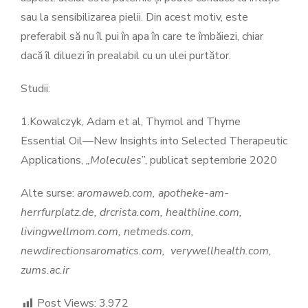
sau la sensibilizarea pielii. Din acest motiv, este
preferabil să nu îl pui în apa în care te îmbăiezi, chiar
dacă îl diluezi în prealabil cu un ulei purtător.
Studii:
1.Kowalczyk, Adam et al, Thymol and Thyme
Essential Oil—New Insights into Selected Therapeutic
Applications,
„Molecules
”, publicat septembrie 2020
Alte surse:
aromaweb.com, apotheke-am-
herrfurplatz.de, drcrista.com, healthline.com,
livingwellmom.com, netmeds.com,
newdirectionsaromatics.com, verywellhealth.com,
zums.ac.ir
Post Views:
3.972