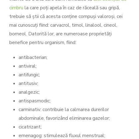
cimbru
la care poți apela în caz de răceală sau gripă,
trebuie să știi că acesta conține compuși valoroși, cei
mai cunoscuți fiind: carvacrol, timol, linalool, cineol,
borneol. Datorită lor, are numeroase proprietăți
benefice pentru organism, fiind:
antibacterian;
antiviral;
antifungic;
antitusiv;
analgezic;
antispasmodic;
carminativ: contribuie la calmarea durerilor
abdominale, favorizând eliminarea gazelor;
cicatrizant;
emenagog: stimulează fluxul menstrual;