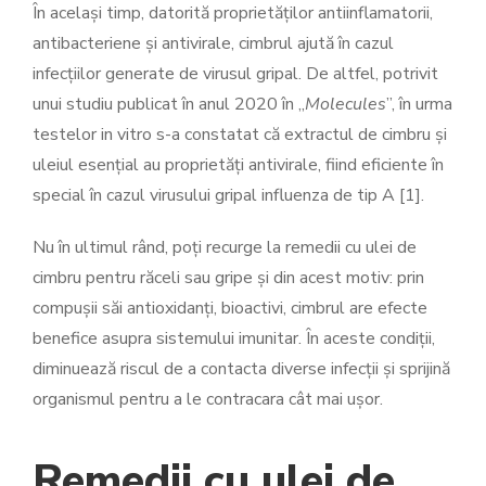
În același timp, datorită proprietăților antiinflamatorii,
antibacteriene și antivirale, cimbrul ajută în cazul
infecțiilor generate de virusul gripal. De altfel, potrivit
unui studiu publicat în anul 2020 în „
Molecules
”, în urma
testelor in vitro s-a constatat că extractul de cimbru și
uleiul esențial au proprietăți antivirale, fiind eficiente în
special în cazul virusului gripal influenza de tip A [1].
Nu în ultimul rând, poți recurge la remedii cu ulei de
cimbru pentru răceli sau gripe și din acest motiv: prin
compușii săi antioxidanți, bioactivi, cimbrul are efecte
benefice asupra sistemului imunitar. În aceste condiții,
diminuează riscul de a contacta diverse infecții și sprijină
organismul pentru a le contracara cât mai ușor.
Remedii cu ulei de