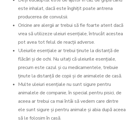
Deși eucaliptul este de ajutor în caz de gripă când
este inhalat, dacă este înghițit poate antrena
producerea de convulsii.
Oricine are alergii ar trebui să fie foarte atent dacă
vrea să utilizeze uleiuri esențiale, întrucât acestea
pot avea tot felul de reacții adverse.
Uleiurile esențiale ar trebui ținute la distanță de
flăcări și de ochi. Nu uitați că uleiurile esențiale,
precum este cazul și cu medicamentele, trebuie
ținute la distanță de copii și de animalele de casă.
Multe uleiuri esențiale nu sunt sigure pentru
animalele de companie, în special pentru pisici, de
aceea ar trebui ca mai întâi să vedem care dintre
ele sunt sigure și pentru animale și abia după aceea
să le folosim în casă.