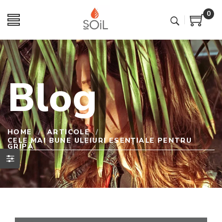
0
Blog
HOME
/
ARTICOLE
/
CELE MAI BUNE ULEIURI ESENȚIALE PENTRU
GRIPĂ