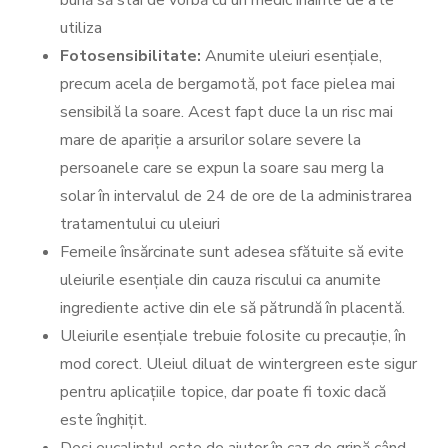
bună să stai de vorbă cu un medic înainte de a le
utiliza
Fotosensibilitate:
Anumite uleiuri esențiale,
precum acela de bergamotă, pot face pielea mai
sensibilă la soare. Acest fapt duce la un risc mai
mare de apariție a arsurilor solare severe la
persoanele care se expun la soare sau merg la
solar în intervalul de 24 de ore de la administrarea
tratamentului cu uleiuri
Femeile însărcinate sunt adesea sfătuite să evite
uleiurile esențiale din cauza riscului ca anumite
ingrediente active din ele să pătrundă în placentă.
Uleiurile esențiale trebuie folosite cu precauție, în
mod corect. Uleiul diluat de wintergreen este sigur
pentru aplicațiile topice, dar poate fi toxic dacă
este înghițit.