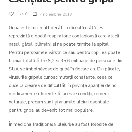
Like
0
7 noiembrie 2019
Gripa este mai mult decât „o răceală urâtă”. Ea
reprezintă o boală respiratorie contagioasă care atacă
nasul, gâtul, plămânii și ne poate trimite la spital.
Pentru persoanele vârstnice sau pentru copii ea poate
fi chiar fatală. Între 9,2 și 35,6 milioane de persoane din
SUA se îmbolnăvesc de gripă în fiecare an. Din păcate,
virusurile gripale cunosc mutații constante, ceea ce
duce la crearea de dificultăți în privința apariției de noi
medicamente eficiente. În aceste condiții, remedii
naturale, precum sunt și anumite uleiuri esențiale
pentru gripă, au devenit tot mai populare.
În medicina tradițională, uleiurile au fost folosite de