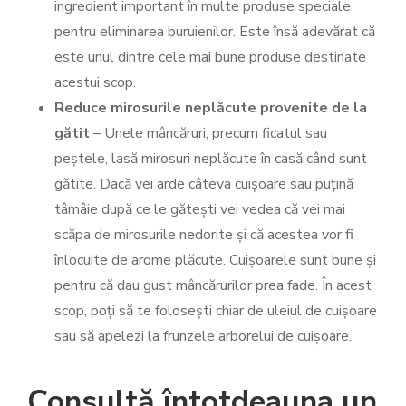
ingredient important în multe produse speciale
pentru eliminarea buruienilor. Este însă adevărat că
este unul dintre cele mai bune produse destinate
acestui scop.
Reduce mirosurile neplăcute provenite de la
gătit
– Unele mâncăruri, precum ficatul sau
peștele, lasă mirosuri neplăcute în casă când sunt
gătite. Dacă vei arde câteva cuișoare sau puțină
tâmâie după ce le gătești vei vedea că vei mai
scăpa de mirosurile nedorite și că acestea vor fi
înlocuite de arome plăcute. Cuișoarele sunt bune și
pentru că dau gust mâncărurilor prea fade. În acest
scop, poți să te folosești chiar de uleiul de cuișoare
sau să apelezi la frunzele arborelui de cuișoare.
Consultă întotdeauna un