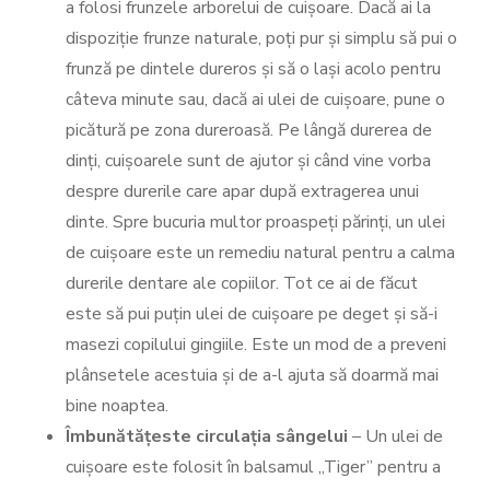
a folosi frunzele arborelui de cuișoare. Dacă ai la
dispoziție frunze naturale, poți pur și simplu să pui o
frunză pe dintele dureros și să o lași acolo pentru
câteva minute sau, dacă ai ulei de cuișoare, pune o
picătură pe zona dureroasă. Pe lângă durerea de
dinți, cuișoarele sunt de ajutor și când vine vorba
despre durerile care apar după extragerea unui
dinte. Spre bucuria multor proaspeți părinți, un ulei
de cuișoare este un remediu natural pentru a calma
durerile dentare ale copiilor. Tot ce ai de făcut
este să pui puțin ulei de cuișoare pe deget și să-i
masezi copilului gingiile. Este un mod de a preveni
plânsetele acestuia și de a-l ajuta să doarmă mai
bine noaptea.
Îmbunătățeste circulația sângelui
– Un ulei de
cuișoare este folosit în balsamul „Tiger” pentru a