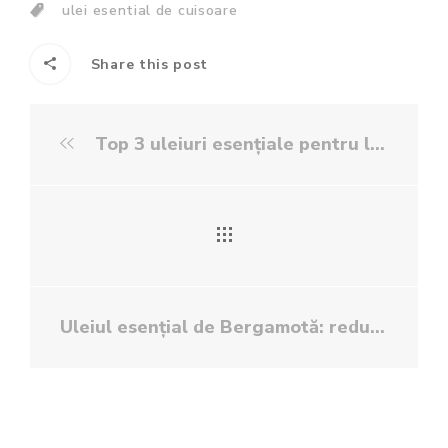
ulei esential de cuisoare
Share this post
Top 3 uleiuri esențiale pentru liniște
Uleiul esențial de Bergamotă: reduce inflamațiile și stresul, combate acneea și problemele digestive