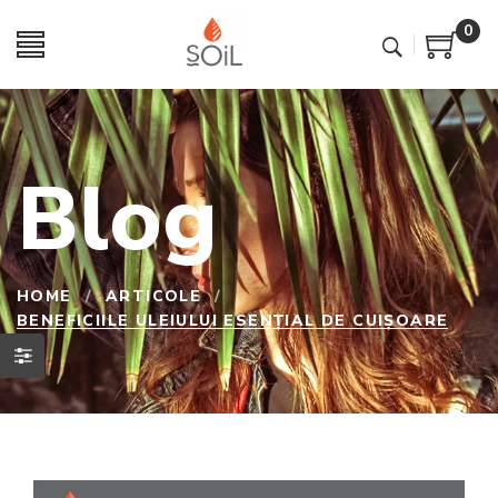
0
Blog
HOME
/
ARTICOLE
/
BENEFICIILE ULEIULUI ESENȚIAL DE CUIȘOARE