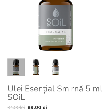
Ulei Esențial Smirnă 5 ml
SOiL
Prețul
Prețul
94.00
lei
89.00
lei