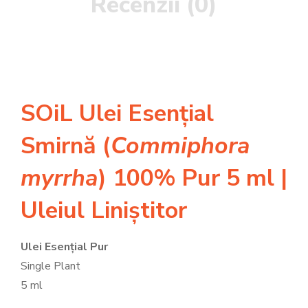
Recenzii (0)
SOiL Ulei Esențial
Smirnă (
Commiphora
myrrha
) 100% Pur
5 ml |
Uleiul Liniștitor
Ulei Esențial Pur
Single Plant
5 ml