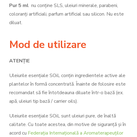
Pur 5 ml
nu conține SLS, uleiuri minerale, parabeni,
coloranți artificiali, parfum artificial sau silicon. Nu este
diluat.
Mod de utilizare
ATENȚIE
Uleiurile esențiale SOiL conțin ingredientele active ale
plantelor în formă concentrată. Înainte de folosire este
recomandat să fie întotdeauna diluate într-o bază (ex.
apă, uleiuri tip bază / carrier oils).
Uleiurile esențiale SOiL sunt uleiuri pure, de înaltă
calitate. Cu toate acestea, din motive de siguranță și în
acord cu
Federația Internațională a Aromaterapeuților