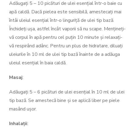
Adăugați 5 – 10 picături de ulei esențial într-o baie cu
apă caldă. Dacă pielea este sensibilă, amestecați mai
întâi uleiul esențial într-o linguriță de ulei tip bază.
Închideți ușa, astfel încât vaporii să nu scape. Mențineți-
vă corpul în apă pentru cel puțin 10 minute și relaxați-
vă respirând adânc. Pentru un plus de hidratare, diluați
uleiurile în 10 ml de ulei tip bază înainte de a adăuga
uleiul esențial în baia caldă.
Masaj
:
Adăugați 5 – 6 picături de ulei esențial în 10 ml de ulei
tip bază. Se amestecă bine și se aplică liber pe piele
masând ușor.
Inhalații
: