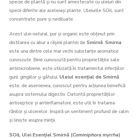
specie de plantă și nu sunt amestecate cu uleiuri din
specii diferite ale aceleiași plante. Uleiurile SOiL sunt
concentrate, pure și nediluate.
Acest ulei natural, pur și organic este obținut prin
distilarea cu abur a rășinii plantei de
Smirnă
.
Smirna
este una dintre cele mai vechi substanțe aromatice
cunoscute. Bine cunoscută pentru proprietățile sale
antimicrobiene, este utilizată în tratamentul infecțiilor
gurii, gingiilor și gâtului.
Uleiul esențial de Smirnă
este, de asemenea, cunoscut pentru acțiunea benefică
asupra sistemului digestiv. Datorită proprietăților
antiseptice și antiinflamatorii, este util în tratarea
rănilor și ulcerelor. Inspiră un sentiment profund de calm
și liniște asupra minții.
SOiL Ulei Esențial Smirnă (
Commiphora myrrha
)