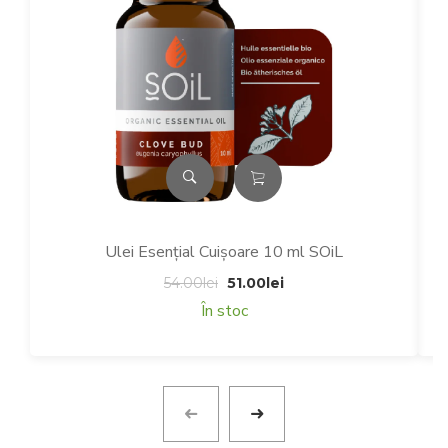
Ulei Esențial Cuișoare 10 ml SOiL
Prețul
Prețul
54.00
lei
51.00
lei
inițial
curent
În stoc
a
este:
fost:
51.00lei.
54.00lei.