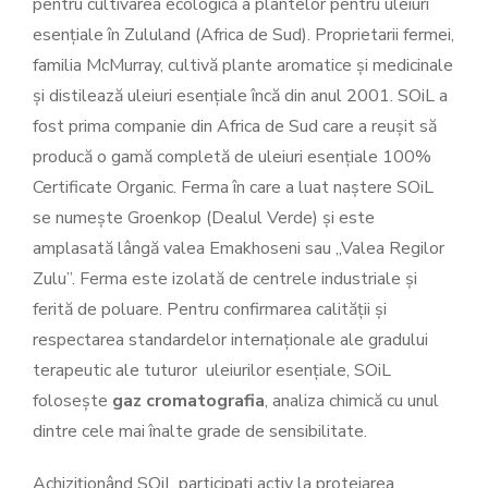
pentru cultivarea ecologică a plantelor pentru uleiuri
esențiale în Zululand (Africa de Sud). Proprietarii fermei,
familia McMurray, cultivă plante aromatice și medicinale
și distilează uleiuri esențiale încă din anul 2001. SOiL a
fost prima companie din Africa de Sud care a reușit să
producă o gamă completă de uleiuri esențiale 100%
Certificate Organic. Ferma în care a luat naștere SOiL
se numește Groenkop (Dealul Verde) și este
amplasată lângă valea Emakhoseni sau „Valea Regilor
Zulu”. Ferma este izolată de centrele industriale și
ferită de poluare. Pentru confirmarea calității și
respectarea standardelor internaționale ale gradului
terapeutic ale tuturor uleiurilor esențiale, SOiL
folosește
gaz cromatografia
, analiza chimică cu unul
dintre cele mai înalte grade de sensibilitate.
Achiziționând SOiL participați activ la protejarea