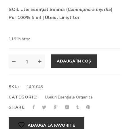
inițial
curent
SOiL Ulei Esențial Smirnă (
Commiphora myrrha
)
a
este:
Pur 100%
5 ml | Uleiul Liniștitor
fost:
89.00lei.
94.00lei.
119 în stoc
ADAUGĂ ÎN COȘ
SKU:
1401043
CATEGORIE:
Uleiuri Esențiale Organice
SHARE:
ADAUGA LA FAVORITE