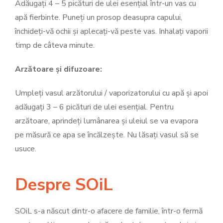
Adăugați 4 – 5 picături de ulei esențial într-un vas cu
apă fierbinte. Puneți un prosop deasupra capului,
închideți-vă ochii și aplecați-vă peste vas. Inhalați vaporii
timp de câteva minute.
Arzătoare și difuzoare:
Umpleți vasul arzătorului / vaporizatorului cu apă și apoi
adăugați 3 – 6 picături de ulei esențial. Pentru
arzătoare, aprindeți lumânarea și uleiul se va evapora
pe măsură ce apa se încălzește. Nu lăsați vasul să se
usuce.
Despre SOiL
SOiL s-a născut dintr-o afacere de familie, într-o fermă