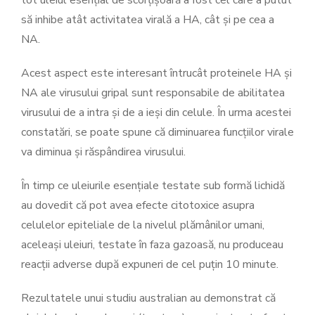
tot uleiul esențial de scorțișoară a fost cel care a putut
să inhibe atât activitatea virală a HA, cât și pe cea a
NA.
Acest aspect este interesant întrucât proteinele HA și
NA ale virusului gripal sunt responsabile de abilitatea
virusului de a intra și de a ieși din celule. În urma acestei
constatări, se poate spune că diminuarea funcțiilor virale
va diminua și răspândirea virusului.
În timp ce uleiurile esențiale testate sub formă lichidă
au dovedit că pot avea efecte citotoxice asupra
celulelor epiteliale de la nivelul plămânilor umani,
aceleași uleiuri, testate în faza gazoasă, nu produceau
reacții adverse după expuneri de cel puțin 10 minute.
Rezultatele unui studiu australian au demonstrat că