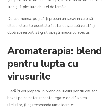
și 5 picături de ulei de eucalipt, 4 picături de ulei de tea
tree și 1 picătură de ulei de lămâie.
De asemenea, poți să-ți prepari un spray în care să
diluezi uleiurile esențiale în etanol sau apă curată și
după aceea poți să-ți stropești masca cu acesta.
Aromaterapia: blend
pentru lupta cu
virusurile
Dacă îți vei prepara un blend de uleiuri pentru difuzor,
bazat pe cercetari recente legate de difuzarea
uleiurilor, ți-aș recomanda următoarele: