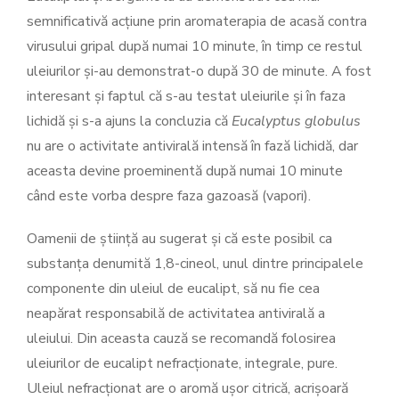
semnificativă acțiune prin aromaterapia de acasă contra
virusului gripal după numai 10 minute, în timp ce restul
uleiurilor și-au demonstrat-o după 30 de minute. A fost
interesant și faptul că s-au testat uleiurile și în faza
lichidă și s-a ajuns la concluzia că
Eucalyptus globulus
nu are o activitate antivirală intensă în fază lichidă, dar
aceasta devine proeminentă după numai 10 minute
când este vorba despre faza gazoasă (vapori).
Oamenii de știință au sugerat și că este posibil ca
substanța denumită 1,8-cineol, unul dintre principalele
componente din uleiul de eucalipt, să nu fie cea
neapărat responsabilă de activitatea antivirală a
uleiului. Din aceasta cauză se recomandă folosirea
uleiurilor de eucalipt nefracționate, integrale, pure.
Uleiul nefracționat are o aromă ușor citrică, acrișoară