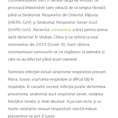
Coronavirusurile sunt o familie largă de virusuri, ce
provoacă îmbolnăviri care variază de la simpla răceală
până la Sindromul Respirator din Orientul Mijlociu
(MERS-CoV) și Sindromul Respirator Sever Acut
(SARS-CoV). Recentul
coronavirus
a fost pentru prima
dată detectat în Wuhan, China și se referă la noul
coronavirus din 2019 (Covid -9). Sunt câteva
coronavirusuri cunoscute ce se regăsesc la animale și
care nu au infectat până acum oamenii.
Semnele infecției includ simptome respiratorii precum
febra, tusea, scurtarea respirației și dificultăți în
respirație. În cazurile severe, infecția poate determina
pneumonia, sindromul acut respirator sever, cedarea
funcțiilor renale și chiar decesul. Așa cum este și cu
toate celelalte virusuri respiratorii, există măsuri
preventive ce pot fi luate.