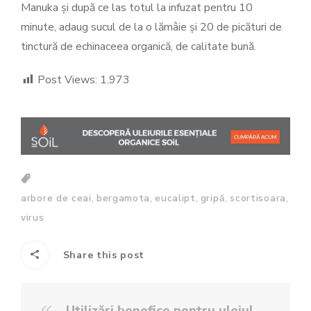
Manuka și după ce las totul la infuzat pentru 10
minute, adaug sucul de la o lămâie și 20 de picături de
tinctură de echinaceea organică, de calitate bună.
Post Views:
1.973
,
,
,
,
,
arbore de ceai
bergamota
eucalipt
gripă
scortisoara
virus
Share this post
Utilizări benefice pentru uleiul esențial de lămâie