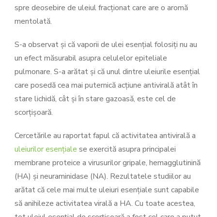
spre deosebire de uleiul fracționat care are o aromă
mentolată.
S-a observat și că vaporii de ulei esențial folosiți nu au
un efect măsurabil asupra celulelor epiteliale
pulmonare. S-a arătat și că unul dintre uleiurile esențial
care posedă cea mai puternică acțiune antivirală atât în
stare lichidă, cât și în stare gazoasă, este cel de
scorțișoară.
Cercetările au raportat fapul că activitatea antivirală a
uleiurilor esențiale
se exercită asupra principalei
membrane proteice a virusurilor gripale, hemagglutinină
(HA) și neuraminidase (NA). Rezultatele studiilor au
arătat că cele mai multe uleiuri esențiale sunt capabile
să anihileze activitatea virală a HA. Cu toate acestea,