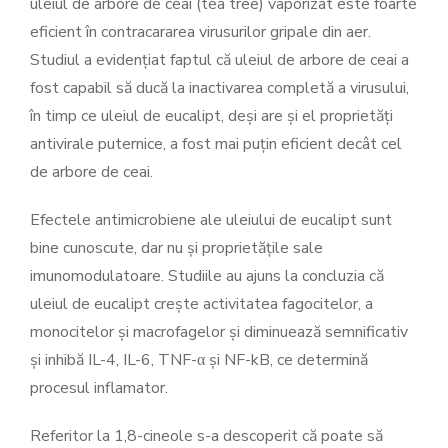
uleiul de arbore de ceai (tea tree) vaporizat este foarte
eficient în contracararea virusurilor gripale din aer.
Studiul a evidențiat faptul că uleiul de arbore de ceai a
fost capabil să ducă la inactivarea completă a virusului,
în timp ce uleiul de eucalipt, deși are și el proprietăți
antivirale puternice, a fost mai puțin eficient decât cel
de arbore de ceai.
Efectele antimicrobiene ale uleiului de eucalipt sunt
bine cunoscute, dar nu și proprietățile sale
imunomodulatoare. Studiile au ajuns la concluzia că
uleiul de eucalipt crește activitatea fagocitelor, a
monocitelor și macrofagelor și diminuează semnificativ
și inhibă IL-4, IL-6, TNF-α și NF-kB, ce determină
procesul inflamator.
Referitor la 1,8-cineole s-a descoperit că poate să