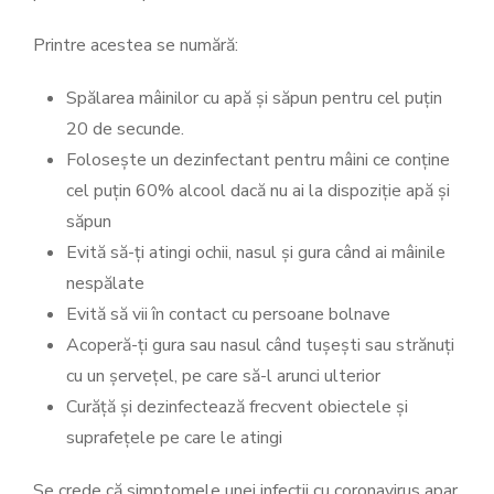
Printre acestea se numără:
Spălarea mâinilor cu apă și săpun pentru cel puțin
20 de secunde.
Folosește un dezinfectant pentru mâini ce conține
cel puțin 60% alcool dacă nu ai la dispoziție apă și
săpun
Evită să-ți atingi ochii, nasul și gura când ai mâinile
nespălate
Evită să vii în contact cu persoane bolnave
Acoperă-ți gura sau nasul când tușești sau strănuți
cu un șervețel, pe care să-l arunci ulterior
Curăță și dezinfectează frecvent obiectele și
suprafețele pe care le atingi
Se crede că simptomele unei infecții cu coronavirus apar