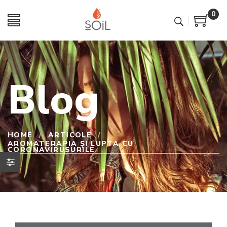
0
Blog
HOME
/
ARTICOLE
/
AROMATERAPIA ȘI LUPTA CU
CORONAVIRUSURILE