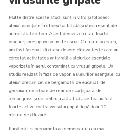
virusurile gripale
Multe dintre aceste studii sunt in vitro și folosesc
uleiuri esențiale în starea lor lichidă și uleiuri esențiale
administrate intern. Acest demers nu este foarte
practic și presupune anumite riscuri. Cu toate acestea,
am fost fascinat să citesc despre câteva teste care au
cercetat activitatea antivirală a uleiurilor esențiale
vaporizate în aerul contaminat cu virusuri gripale. Un
studiu realizat în faza de vapori a uleiurilor esențiale, cu
uleiuri precum cel de bergamotă, de eucalipt, de
geranium, de arbore de ceai, de scorțișoară, de
lemongrass și de cimbru a arătat că acestea au fost
foarte active contra virusului gripal după doar 10
minute de difuzare.
Eucaliptul și bergamota au demonstrat cea mai