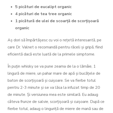
5 picături de eucalipt organic
4 picături de tea tree organic
1 picătură de ulei de scoarță de scorțișoară
organic
Aș dori să împărtășesc cu voi o rețetă interesantă, pe
care Dr. Valnet o recomandă pentru răceli și gripă, fiind
eficientă dacă este luată de la primele simptome.
În puțin whisky se va pune zeama de la o lămâie, 1
lingură de miere, un pahar mare de apă și bucățele de
baton de scorțișoară și cuișoare. Se va fierbe totul
pentru 2-3 minute și se va lăsa la infuzat timp de 20
de minute. Și versiunea mea este similară. Eu adaug
câteva frunze de salvie, scorțișoară și cuișoare. După ce
fierbe totul, adaug o linguriță de miere de mană sau de