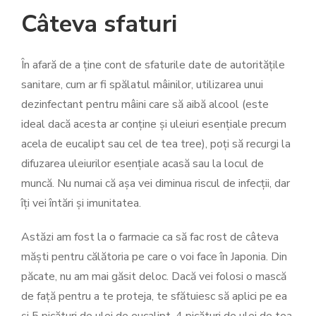
Câteva sfaturi
În afară de a ține cont de sfaturile date de autoritățile
sanitare, cum ar fi spălatul mâinilor, utilizarea unui
dezinfectant pentru mâini care să aibă alcool (este
ideal dacă acesta ar conține și uleiuri esențiale precum
acela de eucalipt sau cel de tea tree), poți să recurgi la
difuzarea uleiurilor esențiale acasă sau la locul de
muncă. Nu numai că așa vei diminua riscul de infecții, dar
îți vei întări și imunitatea.
Astăzi am fost la o farmacie ca să fac rost de câteva
măști pentru călătoria pe care o voi face în Japonia. Din
păcate, nu am mai găsit deloc. Dacă vei folosi o mască
de față pentru a te proteja, te sfătuiesc să aplici pe ea